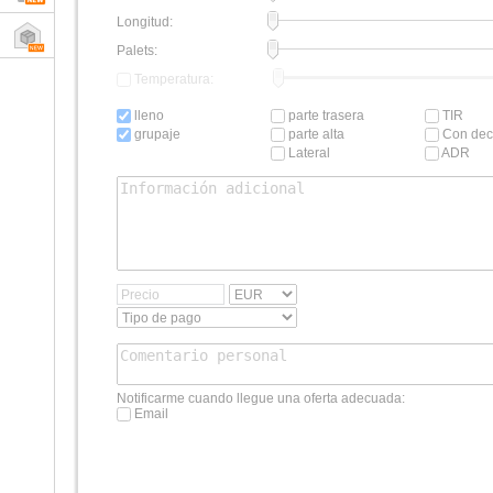
Longitud:
Palets:
Temperatura:
lleno
parte trasera
TIR
grupaje
parte alta
Con dec
Lateral
ADR
Notificarme cuando llegue una oferta adecuada:
Email