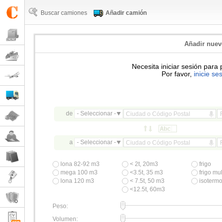
Buscar camiones
Añadir camión
Añadir nue
Necesita iniciar sesión para 
Por favor,
inicie se
de
- Seleccionar -
a
- Seleccionar -
lona 82-92 m3
< 2t, 20m3
frigo
mega 100 m3
<3.5t, 35 m3
frigo mul
lona 120 m3
< 7.5t, 50 m3
isoterm
<12.5t, 60m3
Peso:
Volumen: